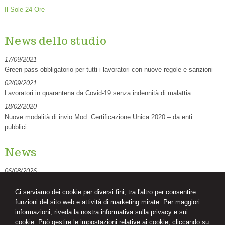
Il Sole 24 Ore
News dello studio
17/09/2021
Green pass obbligatorio per tutti i lavoratori con nuove regole e sanzioni
02/09/2021
Lavoratori in quarantena da Covid-19 senza indennità di malattia
18/02/2020
Nuove modalità di invio Mod. Certificazione Unica 2020 – da enti
pubblici
News
06/08/2026
Decreto PA: le novità per ferie, retribuzione, prescrizione crediti di lavoro
e contrasto al caporalato
Ci serviamo dei cookie per diversi fini, tra l'altro per consentire
funzioni del sito web e attività di marketing mirate. Per maggiori
06/08/2026
informazioni, riveda la nostra
informativa sulla privacy e sui
Personale scolastico: cosa cambia dopo l'illegittimità del limite dei 70
cookie.
Può gestire le impostazioni relative ai cookie, cliccando su
anni al lavoro