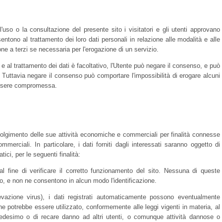
l'uso o la consultazione del presente sito i visitatori e gli utenti approvano
ntono al trattamento dei loro dati personali in relazione alle modalità e alle
one a terzi se necessaria per l'erogazione di un servizio.
a e al trattamento dei dati è facoltativo, l'Utente può negare il consenso, e può
Tuttavia negare il consenso può comportare l'impossibilità di erogare alcuni
 essere compromessa.
 svolgimento delle sue attività economiche e commerciali per finalità connesse
mmerciali. In particolare, i dati forniti dagli interessati saranno oggetto di
ci, per le seguenti finalità:
ine di verificare il corretto funzionamento del sito. Nessuna di queste
ito, e non ne consentono in alcun modo l'identificazione.
levazione virus), i dati registrati automaticamente possono eventualmente
e potrebbe essere utilizzato, conformemente alle leggi vigenti in materia, al
medesimo o di recare danno ad altri utenti, o comunque attività dannose o