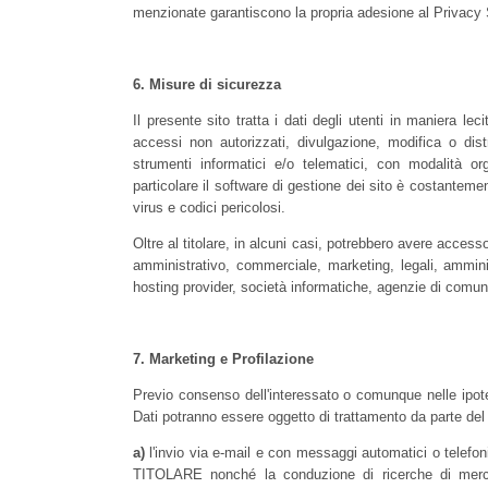
menzionate garantiscono la propria adesione al Privacy 
6.
Misure di sicurezza
Il presente sito tratta i dati degli utenti in maniera l
accessi non autorizzati, divulgazione, modifica o dist
strumenti informatici e/o telematici, con modalità org
particolare il software di gestione dei sito è costanteme
virus e codici pericolosi.
Oltre al titolare, in alcuni casi, potrebbero avere accesso
amministrativo, commerciale, marketing, legali, amminist
hosting provider, società informatiche, agenzie di comun
7.
Marketing e Profilazione
Previo consenso dell'interessato o comunque nelle ipotes
Dati potranno essere oggetto di trattamento da parte del T
a)
l'invio via e-mail e con messaggi automatici o telefonic
TITOLARE nonché la conduzione di ricerche di mercato