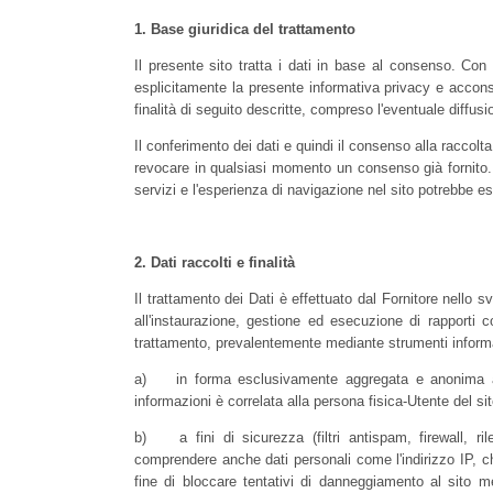
1.
Base giuridica del trattamento
Il presente sito tratta i dati in base al consenso. Con 
esplicitamente la presente informativa privacy e acconse
finalità di seguito descritte, compreso l'eventuale diffusi
Il conferimento dei dati e quindi il consenso alla raccolt
revocare in qualsiasi momento un consenso già fornito. 
servizi e l'esperienza di navigazione nel sito potrebbe
2.
Dati raccolti e finalità
Il trattamento dei Dati è effettuato dal Fornitore nello
all'instaurazione, gestione ed esecuzione di rapporti co
trattamento, prevalentemente mediante strumenti informati
a) in forma esclusivamente aggregata e anonima al f
informazioni è correlata alla persona fisica-Utente del s
b) a fini di sicurezza (filtri antispam, firewall, ri
comprendere anche dati personali come l'indirizzo IP, ch
fine di bloccare tentativi di danneggiamento al sito 