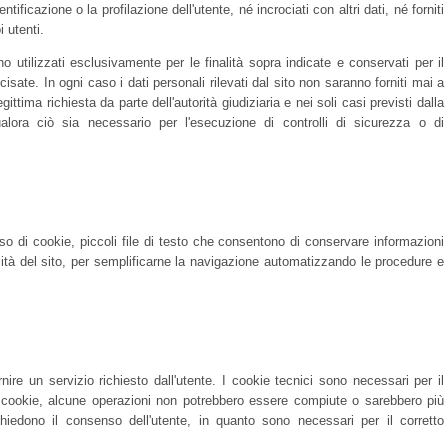
entificazione o la profilazione dell'utente, né incrociati con altri dati, né forniti
i utenti.
o utilizzati esclusivamente per le finalità sopra indicate e conservati per il
sate. In ogni caso i dati personali rilevati dal sito non saranno forniti mai a
ittima richiesta da parte dell'autorità giudiziaria e nei soli casi previsti dalla
ualora ciò sia necessario per l'esecuzione di controlli di sicurezza o di
so di cookie, piccoli file di testo che consentono di conservare informazioni
nalità del sito, per semplificarne la navigazione automatizzando le procedure e
ire un servizio richiesto dall'utente. I cookie tecnici sono necessari per il
li cookie, alcune operazioni non potrebbero essere compiute o sarebbero più
iedono il consenso dell'utente, in quanto sono necessari per il corretto