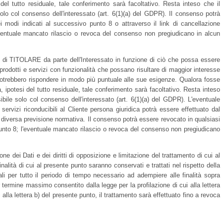
i del tutto residuale, tale conferimento sarà facoltativo. Resta inteso che il
solo col consenso dell'interessato (art. 6(1)(a) del GDPR). Il consenso potrà
 modi indicati al successivo punto 8 o attraverso il link di cancellazione
eventuale mancato rilascio o revoca del consenso non pregiudicano in alcun
vizi di TITOLARE da parte dell'Interessato in funzione di ciò che possa essere
ri prodotti e servizi con funzionalità che possano risultare di maggior interesse
he potrebbero rispondere in modo più puntuale alle sue esigenze. Qualora fosse
tà, ipotesi del tutto residuale, tale conferimento sarà facoltativo. Resta inteso
sibile solo col consenso dell'interessato (art. 6(1)(a) del GDPR). L'eventuale
 o servizi riconducibili al Cliente persona giuridica potrà essere effettuato dal
 diversa previsione normativa. Il consenso potrà essere revocato in qualsiasi
nto 8; l'eventuale mancato rilascio o revoca del consenso non pregiudicano
ione dei Dati e dei diritti di opposizione e limitazione del trattamento di cui al
finalità di cui al presente punto saranno conservati e trattati nel rispetto della
ali per tutto il periodo di tempo necessario ad adempiere alle finalità sopra
ermine massimo consentito dalla legge per la profilazione di cui alla lettera
 alla lettera b) del presente punto, il trattamento sarà effettuato fino a revoca