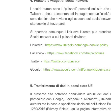
4.
Pulsanti e widget di social network
I social button sono i “pulsanti” presenti sul sito ch
Twitter) e che ti consentono di interagire con un “click” 
sono dei link che rinviano agli account sui social network r
sito cookie di terze parti.
Si riportano comunque i link ove l’utente può prendere 
Social network a cui i pulsanti rinviano:
Linkedin -
https://www.linkedin.com/legal/cookie-policy
Facebook -
https://www.facebook.com/help/cookies
Twitter -
https://twitter.com/privacy
Google -
https://www.google.com/intl/en/policies/privacy
5.
Trasferimento di dati in paesi extra UE
Il presente sito potrebbe condividere alcuni dei dati r
particolare con Google, Facebook e Microsoft (LinkedIn) 
autorizzato in base a specifiche decisioni dell'Unione Eur
1250/2016 (Privacy Shield - qui la pagina informativa de