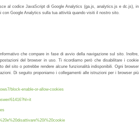
ce al codice JavaScript di Google Analytics (ga.js, analytics.js e dc.js), in
con Google Analytics sulla tua attività quando visiti il nostro sito.
informativo che compare in fase di avvio della navigazione sul sito. Inoltre,
postazioni del browser in uso. Ti ricordiamo però che disabilitare i cookie
o del sito o potrebbe rendere alcune funzionalità indisponibili. Ogni browser
zioni. Di seguito proponiamo i collegamenti alle istruzioni per i browser più
dows7/block-enable-or-allow-cookies
nswer/61416?hl=it
ies
vare%20e%20disattivare%20i%20cookie