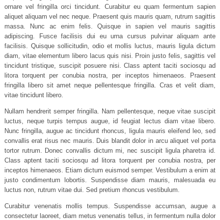
ornare vel fringilla orci tincidunt. Curabitur eu quam fermentum sapien
aliquet aliquam vel nec neque. Praesent quis mauris quam, rutrum sagittis
massa. Nunc ac enim felis. Quisque in sapien vel mauris sagittis
adipiscing. Fusce facilisis dui eu urna cursus pulvinar aliquam ante
facilisis. Quisque sollicitudin, odio et mollis luctus, mauris ligula dictum
diam, vitae elementum libero lacus quis nisi. Proin justo felis, sagittis vel
tincidunt tristique, suscipit posuere nisi. Class aptent taciti sociosqu ad
litora torquent per conubia nostra, per inceptos himenaeos. Praesent
fringilla libero sit amet neque pellentesque fringilla. Cras et velit diam,
vitae tincidunt libero.
Nullam hendrerit semper fringilla. Nam pellentesque, neque vitae suscipit
luctus, neque turpis tempus augue, id feugiat lectus diam vitae libero.
Nunc fringilla, augue ac tincidunt rhoncus, ligula mauris eleifend leo, sed
convallis erat risus nec mauris. Duis blandit dolor in arcu aliquet vel porta
tortor rutrum. Donec convallis dictum mi, nec suscipit ligula pharetra id.
Class aptent taciti sociosqu ad litora torquent per conubia nostra, per
inceptos himenaeos. Etiam dictum euismod semper. Vestibulum a enim at
justo condimentum lobortis. Suspendisse diam mauris, malesuada eu
luctus non, rutrum vitae dui. Sed pretium rhoncus vestibulum.
Curabitur venenatis mollis tempus. Suspendisse accumsan, augue a
consectetur laoreet, diam metus venenatis tellus, in fermentum nulla dolor