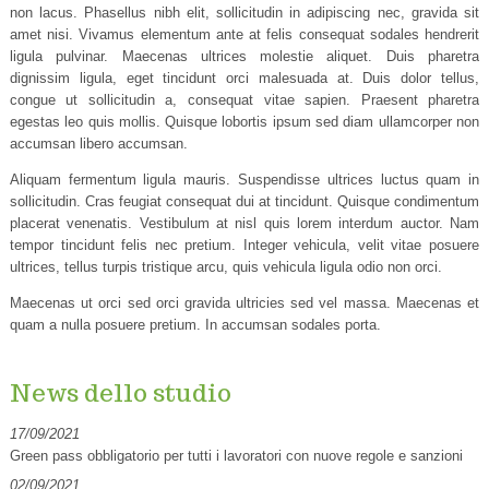
non lacus. Phasellus nibh elit, sollicitudin in adipiscing nec, gravida sit
amet nisi. Vivamus elementum ante at felis consequat sodales hendrerit
ligula pulvinar. Maecenas ultrices molestie aliquet. Duis pharetra
dignissim ligula, eget tincidunt orci malesuada at. Duis dolor tellus,
congue ut sollicitudin a, consequat vitae sapien. Praesent pharetra
egestas leo quis mollis. Quisque lobortis ipsum sed diam ullamcorper non
accumsan libero accumsan.
Aliquam fermentum ligula mauris. Suspendisse ultrices luctus quam in
sollicitudin. Cras feugiat consequat dui at tincidunt. Quisque condimentum
placerat venenatis. Vestibulum at nisl quis lorem interdum auctor. Nam
tempor tincidunt felis nec pretium. Integer vehicula, velit vitae posuere
ultrices, tellus turpis tristique arcu, quis vehicula ligula odio non orci.
Maecenas ut orci sed orci gravida ultricies sed vel massa. Maecenas et
quam a nulla posuere pretium. In accumsan sodales porta.
News dello studio
17/09/2021
Green pass obbligatorio per tutti i lavoratori con nuove regole e sanzioni
02/09/2021