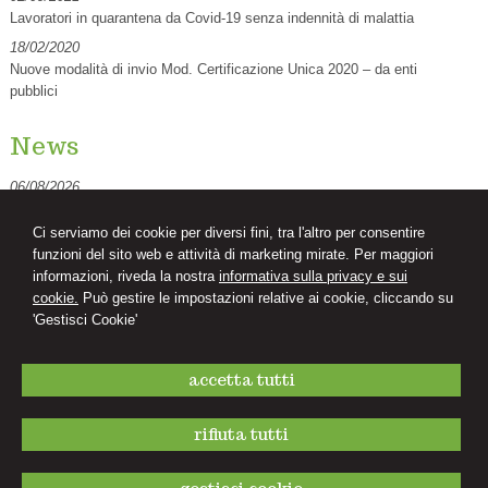
Lavoratori in quarantena da Covid-19 senza indennità di malattia
18/02/2020
Nuove modalità di invio Mod. Certificazione Unica 2020 – da enti
pubblici
News
06/08/2026
Decreto PA: le novità per ferie, retribuzione, prescrizione crediti di lavoro
e contrasto al caporalato
Ci serviamo dei cookie per diversi fini, tra l'altro per consentire
funzioni del sito web e attività di marketing mirate. Per maggiori
06/08/2026
informazioni, riveda la nostra
informativa sulla privacy e sui
Personale scolastico: cosa cambia dopo l'illegittimità del limite dei 70
cookie.
Può gestire le impostazioni relative ai cookie, cliccando su
anni al lavoro
'Gestisci Cookie'
06/08/2026
Accordo sulla rappresentanza datoriale: primi criteri per individuare il
CCNL di riferimento
accetta tutti
rifiuta tutti
Studio Fabris Consulente del Lavoro
Via De Cristoforis, 8 -
Varese
21100
,
VA